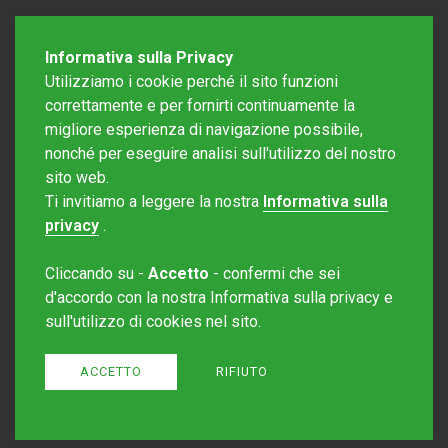
Informativa sulla Privacy
Utilizziamo i cookie perché il sito funzioni
correttamente e per fornirti continuamente la
migliore esperienza di navigazione possibile,
nonché per eseguire analisi sull'utilizzo del nostro
sito web.
Redazione Mattinonline
Ti invitiamo a leggere la nostra
Informativa sulla
Editore Rotostampa SA
redazione@mattinonline.ch
privacy
.
Normativa Privacy (GDPR)
Cliccando su -
Accetto
- confermi che sei
Sito creato da
Redesign
d'accordo con la nostra Informativa sulla privacy e
sull'utilizzo di cookies nel sito.
ACCETTO
RIFIUTO