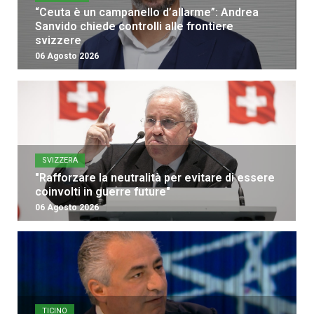
“Ceuta è un campanello d’allarme”: Andrea
Sanvido chiede controlli alle frontiere
svizzere
06 Agosto 2026
SVIZZERA
"Rafforzare la neutralità per evitare di essere
coinvolti in guerre future"
06 Agosto 2026
TICINO