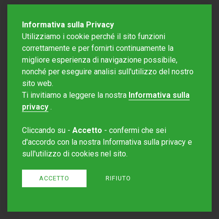
Informativa sulla Privacy
Utilizziamo i cookie perché il sito funzioni
correttamente e per fornirti continuamente la
migliore esperienza di navigazione possibile,
nonché per eseguire analisi sull'utilizzo del nostro
sito web.
Redazione Mattinonline
Ti invitiamo a leggere la nostra
Informativa sulla
Editore Rotostampa SA
redazione@mattinonline.ch
privacy
.
Normativa Privacy (GDPR)
Cliccando su -
Accetto
- confermi che sei
Sito creato da
Redesign
d'accordo con la nostra Informativa sulla privacy e
sull'utilizzo di cookies nel sito.
ACCETTO
RIFIUTO