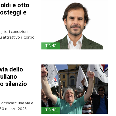
oldi e otto
posteggi e
gliori condizioni
 attrattivo il Corpo
TICINO
via dello
iuliano
o silenzio
r dedicare una via a
Il 30 marzo 2023
TICINO