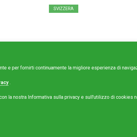
SVIZZERA
ente e per fornirti continuamente la migliore esperienza di navig
vacy
.
e Mattinonline
n la nostra Informativa sulla privacy e sull'utilizzo di cookies ne
Rotostampa SA
@mattinonline.ch
 Privacy (GDPR)
to da
Redesign