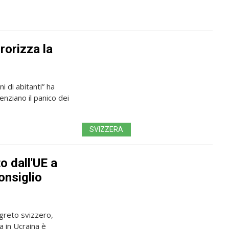
rorizza la
i di abitanti” ha
nziano il panico dei
SVIZZERA
o dall'UE a
onsiglio
egreto svizzero,
a in Ucraina è