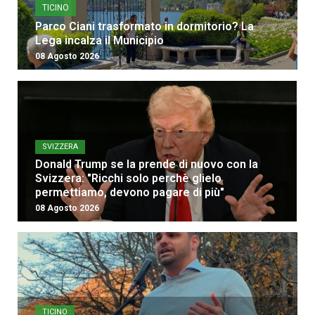
TICINO
Parco Ciani trasformato in dormitorio? La
Lega incalza il Municipio
08 Agosto 2026
SVIZZERA
Donald Trump se la prende di nuovo con la
Svizzera: "Ricchi solo perchè glielo
permettiamo, devono pagare di più"
08 Agosto 2026
TICINO