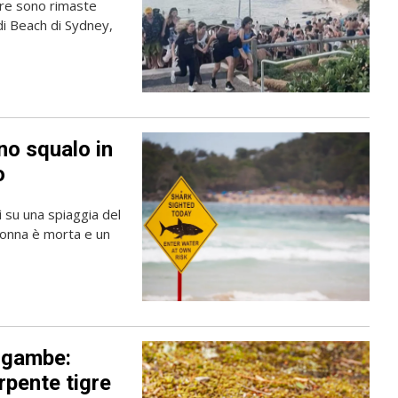
tre sono rimaste
di Beach di Sydney,
no squalo in
o
 su una spiaggia del
 donna è morta e un
e gambe:
rpente tigre