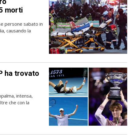
tro
5 morti
se persone sabato in
ia, causando la
P ha trovato
opalma, intensa,
oltre che con la