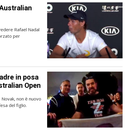
Australian
vedere Rafael Nadal
orzato per
adre in posa
ustralian Open
i Novak, non è nuovo
sa del figlio.