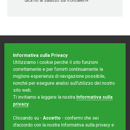
dica no al salasso sui frontalieri»
Informativa sulla Privacy
Utilizziamo i cookie perché il sito funzioni
correttamente e per fornirti continuamente la
migliore esperienza di navigazione possibile,
nonché per eseguire analisi sull'utilizzo del nostro
sito web.
Redazione Mattinonline
Ti invitiamo a leggere la nostra
Informativa sulla
Editore Rotostampa SA
redazione@mattinonline.ch
privacy
.
Normativa Privacy (GDPR)
Cliccando su -
Accetto
- confermi che sei
Sito creato da
Redesign
d'accordo con la nostra Informativa sulla privacy e