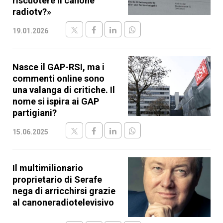
riscuotere il canone
radiotv?»
19.01.2026
Nasce il GAP-RSI, ma i
commenti online sono
una valanga di critiche. Il
nome si ispira ai GAP
partigiani?
15.06.2025
Il multimilionario
proprietario di Serafe
nega di arricchirsi grazie
al canoneradiotelevisivo