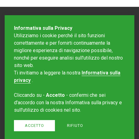
Informativa sulla Privacy
Utilizziamo i cookie perché il sito funzioni
correttamente e per fornirti continuamente la
migliore esperienza di navigazione possibile,
nonché per eseguire analisi sull'utilizzo del nostro
sito web.
Redazione Mattinonline
Ti invitiamo a leggere la nostra
Informativa sulla
Editore Rotostampa SA
redazione@mattinonline.ch
privacy
.
Normativa Privacy (GDPR)
Cliccando su -
Accetto
- confermi che sei
Sito creato da
Redesign
d'accordo con la nostra Informativa sulla privacy e
sull'utilizzo di cookies nel sito.
ACCETTO
RIFIUTO