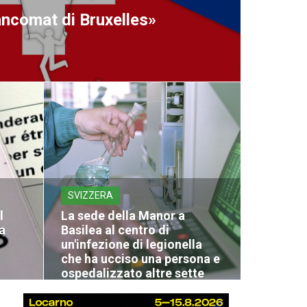
ancomat di Bruxelles»
SVIZZERA
l
La sede della Manor a
a
Basilea al centro di
un'infezione di legionella
che ha ucciso una persona e
ospedalizzato altre sette
04 Agosto 2026