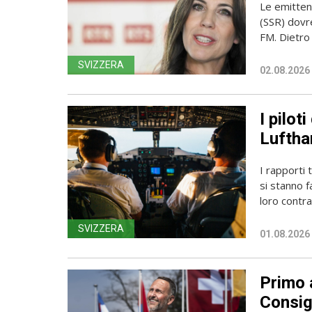
Le emittent
(SSR) dovr
FM. Dietro l
SVIZZERA
02.08.2026
I pilot
Luftha
I rapporti 
si stanno f
loro contrat
SVIZZERA
01.08.2026
Primo a
Consig