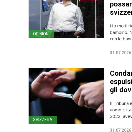
possan
svizzer
Ho molti r
bambino. Ne
OPINIONI
con le band
31.07.2026
Condan
espuls
gli do
Il Tribunal
uomo cittad
2022, aveva
SVIZZERA
31.07.2026