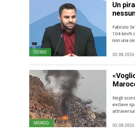
Un pira
nessun
Fabrizio Si
104 km/h do
non una sem
TICINO
03.08.2026
«Vogli
Marocc
Negli scors
exclave spa
attraversato
MONDO
03.08.2026