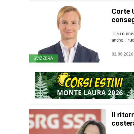
Corte 
conseg
Tra i numer
anche il ru
02.08.2026
SVIZZERA
Il rito
coster