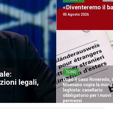
«Diventeremo il b
05 Agosto 2026
ale:
TICINO
Dopo il caso Roveredo, i
ioni legali,
Moesano copia la misur
leghista: casellario
obbligatorio per i nuovi
permessi
04 Agosto 2026