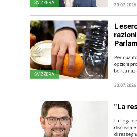
SVIZZERA
30.07.2026
L'eserc
razioni
Parla
Per quanto 
opzioni pro
bellica nazi
SVIZZERA
30.07.2026
“La res
La Lega dei
discussa e 
di rassegna