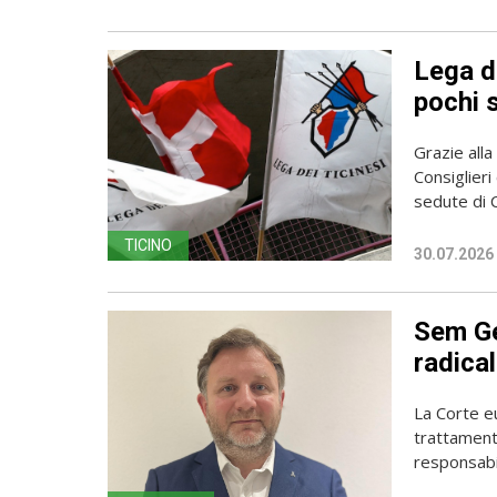
Lega d
pochi s
Grazie all
Consiglieri
sedute di C
TICINO
30.07.2026
Sem Ge
radica
La Corte eu
trattament
responsabili