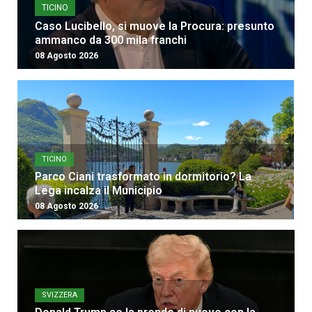
TICINO
Caso Lucibello, si muove la Procura: presunto
ammanco da 300 mila franchi
08 Agosto 2026
TICINO
Parco Ciani trasformato in dormitorio? La
Lega incalza il Municipio
08 Agosto 2026
SVIZZERA