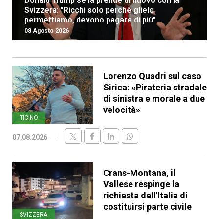
Donald Trump se la prende di nuovo con la
Svizzera: "Ricchi solo perchè glielo
permettiamo, devono pagare di più"
08 Agosto 2026
Lorenzo Quadri sul caso
Sirica: «Pirateria stradale
di sinistra e morale a due
velocità»
TICINO
07.08.2026
Crans-Montana, il
Vallese respinge la
richiesta dell'Italia di
costituirsi parte civile
SVIZZERA