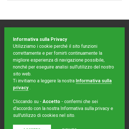
Informativa sulla Privacy
Utilizziamo i cookie perché il sito funzioni
correttamente e per fornirti continuamente la
migliore esperienza di navigazione possibile,
nonché per eseguire analisi sull'utilizzo del nostro
sito web.
Redazione Mattinonline
Ti invitiamo a leggere la nostra
Informativa sulla
Editore Rotostampa SA
redazione@mattinonline.ch
privacy
.
Normativa Privacy (GDPR)
Cliccando su -
Accetto
- confermi che sei
Sito creato da
Redesign
d'accordo con la nostra Informativa sulla privacy e
sull'utilizzo di cookies nel sito.