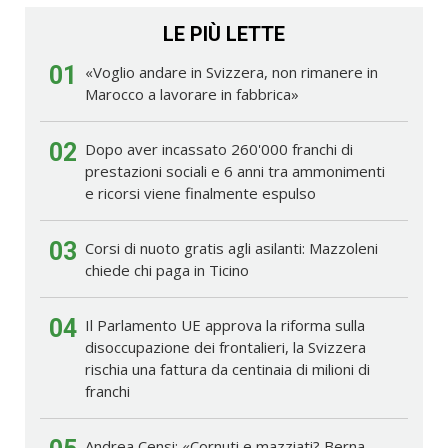
LE PIÙ LETTE
01
«Voglio andare in Svizzera, non rimanere in
Marocco a lavorare in fabbrica»
02
Dopo aver incassato 260'000 franchi di
prestazioni sociali e 6 anni tra ammonimenti
e ricorsi viene finalmente espulso
03
Corsi di nuoto gratis agli asilanti: Mazzoleni
chiede chi paga in Ticino
04
Il Parlamento UE approva la riforma sulla
disoccupazione dei frontalieri, la Svizzera
rischia una fattura da centinaia di milioni di
franchi
Andrea Censi: «Cornuti e mazziati? Berna