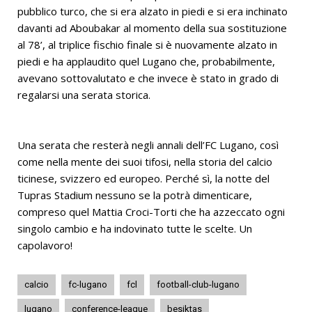
pubblico turco, che si era alzato in piedi e si era inchinato
davanti ad Aboubakar al momento della sua sostituzione
al 78’, al triplice fischio finale si è nuovamente alzato in
piedi e ha applaudito quel Lugano che, probabilmente,
avevano sottovalutato e che invece è stato in grado di
regalarsi una serata storica.
Una serata che resterà negli annali dell’FC Lugano, così
come nella mente dei suoi tifosi, nella storia del calcio
ticinese, svizzero ed europeo. Perché sì, la notte del
Tupras Stadium nessuno se la potrà dimenticare,
compreso quel Mattia Croci-Torti che ha azzeccato ogni
singolo cambio e ha indovinato tutte le scelte. Un
capolavoro!
calcio
fc-lugano
fcl
football-club-lugano
lugano
conference-league
besiktas