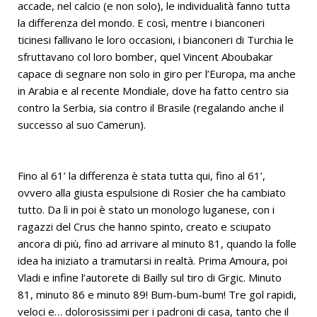
accade, nel calcio (e non solo), le individualità fanno tutta
la differenza del mondo. E così, mentre i bianconeri
ticinesi fallivano le loro occasioni, i bianconeri di Turchia le
sfruttavano col loro bomber, quel Vincent Aboubakar
capace di segnare non solo in giro per l’Europa, ma anche
in Arabia e al recente Mondiale, dove ha fatto centro sia
contro la Serbia, sia contro il Brasile (regalando anche il
successo al suo Camerun).
Fino al 61’ la differenza è stata tutta qui, fino al 61’,
ovvero alla giusta espulsione di Rosier che ha cambiato
tutto. Da lì in poi è stato un monologo luganese, con i
ragazzi del Crus che hanno spinto, creato e sciupato
ancora di più, fino ad arrivare al minuto 81, quando la folle
idea ha iniziato a tramutarsi in realtà. Prima Amoura, poi
Vladi e infine l’autorete di Bailly sul tiro di Grgic. Minuto
81, minuto 86 e minuto 89! Bum-bum-bum! Tre gol rapidi,
veloci e… dolorosissimi per i padroni di casa, tanto che il