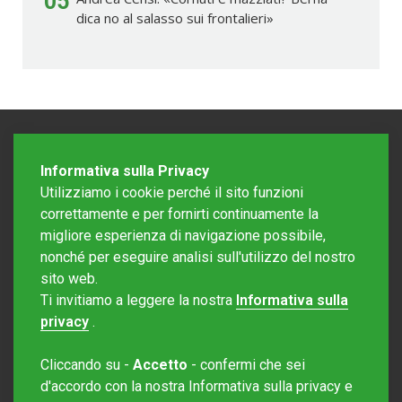
05
dica no al salasso sui frontalieri»
Informativa sulla Privacy
Utilizziamo i cookie perché il sito funzioni
correttamente e per fornirti continuamente la
migliore esperienza di navigazione possibile,
nonché per eseguire analisi sull'utilizzo del nostro
sito web.
Redazione Mattinonline
Ti invitiamo a leggere la nostra
Informativa sulla
Editore Rotostampa SA
redazione@mattinonline.ch
privacy
.
Normativa Privacy (GDPR)
Cliccando su -
Accetto
- confermi che sei
Sito creato da
Redesign
d'accordo con la nostra Informativa sulla privacy e