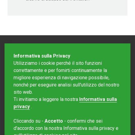
Informativa sulla Privacy
Utilizziamo i cookie perché il sito funzioni
correttamente e per fornirti continuamente la
migliore esperienza di navigazione possibile,
nonché per eseguire analisi sull'utilizzo del nostro
sito web.
Redazione Mattinonline
Ti invitiamo a leggere la nostra
Informativa sulla
Editore Rotostampa SA
redazione@mattinonline.ch
privacy
.
Normativa Privacy (GDPR)
Cliccando su -
Accetto
- confermi che sei
Sito creato da
Redesign
d'accordo con la nostra Informativa sulla privacy e