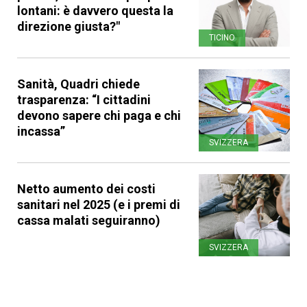
lontani: è davvero questa la
direzione giusta?"
TICINO
Sanità, Quadri chiede
trasparenza: “I cittadini
devono sapere chi paga e chi
incassa”
SVIZZERA
Netto aumento dei costi
sanitari nel 2025 (e i premi di
cassa malati seguiranno)
SVIZZERA