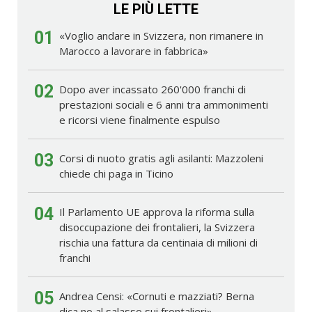
LE PIÙ LETTE
01
«Voglio andare in Svizzera, non rimanere in
Marocco a lavorare in fabbrica»
02
Dopo aver incassato 260'000 franchi di
prestazioni sociali e 6 anni tra ammonimenti
e ricorsi viene finalmente espulso
03
Corsi di nuoto gratis agli asilanti: Mazzoleni
chiede chi paga in Ticino
04
Il Parlamento UE approva la riforma sulla
disoccupazione dei frontalieri, la Svizzera
rischia una fattura da centinaia di milioni di
franchi
05
Andrea Censi: «Cornuti e mazziati? Berna
dica no al salasso sui frontalieri»