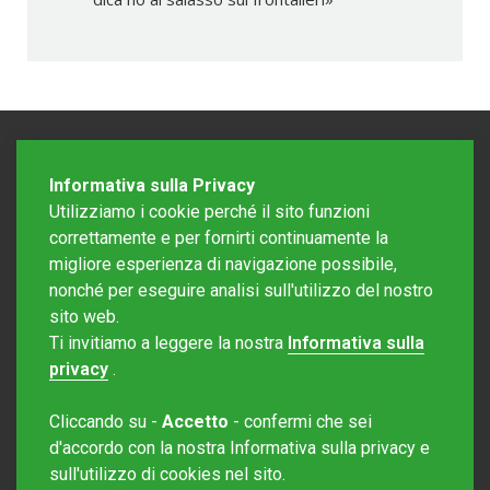
Informativa sulla Privacy
Utilizziamo i cookie perché il sito funzioni
correttamente e per fornirti continuamente la
migliore esperienza di navigazione possibile,
nonché per eseguire analisi sull'utilizzo del nostro
sito web.
Redazione Mattinonline
Ti invitiamo a leggere la nostra
Informativa sulla
Editore Rotostampa SA
redazione@mattinonline.ch
privacy
.
Normativa Privacy (GDPR)
Cliccando su -
Accetto
- confermi che sei
Sito creato da
Redesign
d'accordo con la nostra Informativa sulla privacy e
sull'utilizzo di cookies nel sito.