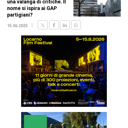
una valanga di critiche. Il
nome si ispira ai GAP
partigiani?
15.06.2025