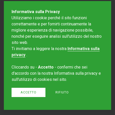
Informativa sulla Privacy
Utilizziamo i cookie perché il sito funzioni
correttamente e per fornirti continuamente la
migliore esperienza di navigazione possibile,
nonché per eseguire analisi sull'utilizzo del nostro
sito web.
Redazione Mattinonline
Ti invitiamo a leggere la nostra
Informativa sulla
Editore Rotostampa SA
redazione@mattinonline.ch
privacy
.
Normativa Privacy (GDPR)
Cliccando su -
Accetto
- confermi che sei
Sito creato da
Redesign
d'accordo con la nostra Informativa sulla privacy e
sull'utilizzo di cookies nel sito.
ACCETTO
RIFIUTO