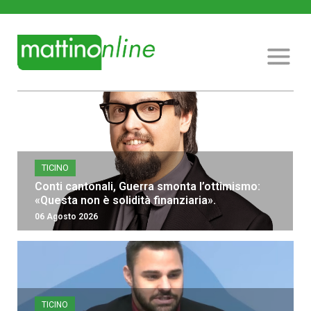
TICINO
Conti cantonali, Guerra smonta l’ottimismo:
«Questa non è solidità finanziaria».
06 Agosto 2026
TICINO