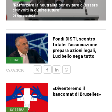
"Rafforzare la neutralità per evitare di essere
coinvolti in guerre future"
06 Agosto 2026
Fondi DISTI, scontro
totale: l’associazione
prepara azioni legali,
Lucibello nega tutto
TICINO
05.08.2026
«Diventeremo il
bancomat di Bruxelles»
SVIZZERA