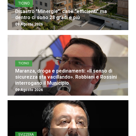
TICINO
Disastro "Minergie": case “efficienti” ma
dentro ci sono 28 gradi e più
09 Agosto 2026
TICINO
Maranza, droga e pedinamenti: «Il senso di
sicurezza sta vacillando». Robbiani e Rossini
interrogano il Municipio
09 Agosto 2026
SVIZZERA