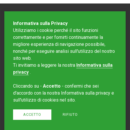
Informativa sulla Privacy
Utilizziamo i cookie perché il sito funzioni
correttamente e per fornirti continuamente la
migliore esperienza di navigazione possibile,
nonché per eseguire analisi sull'utilizzo del nostro
sito web.
Redazione Mattinonline
Ti invitiamo a leggere la nostra
Informativa sulla
Editore Rotostampa SA
redazione@mattinonline.ch
privacy
.
Normativa Privacy (GDPR)
Cliccando su -
Accetto
- confermi che sei
Sito creato da
Redesign
d'accordo con la nostra Informativa sulla privacy e
sull'utilizzo di cookies nel sito.
ACCETTO
RIFIUTO