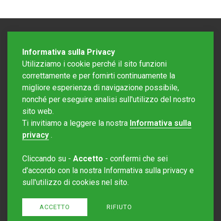
Informativa sulla Privacy
Utilizziamo i cookie perché il sito funzioni
correttamente e per fornirti continuamente la
migliore esperienza di navigazione possibile,
nonché per eseguire analisi sull'utilizzo del nostro
sito web.
Redazione Mattinonline
Ti invitiamo a leggere la nostra
Informativa sulla
Editore Rotostampa SA
redazione@mattinonline.ch
privacy
.
Normativa Privacy (GDPR)
Cliccando su -
Accetto
- confermi che sei
Sito creato da
Redesign
d'accordo con la nostra Informativa sulla privacy e
sull'utilizzo di cookies nel sito.
ACCETTO
RIFIUTO