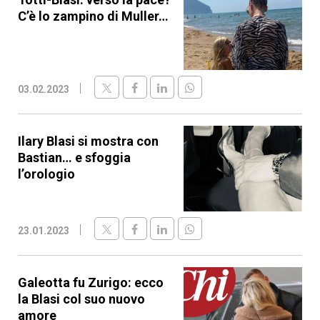
C’è lo zampino di Muller…
03.02.2023
Ilary Blasi si mostra con
Bastian… e sfoggia
l’orologio
23.01.2023
Galeotta fu Zurigo: ecco
la Blasi col suo nuovo
amore