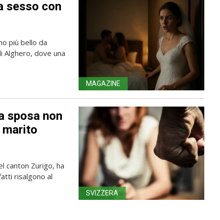
a sesso con
o più bello da
 di Alghero, dove una
MAGAZINE
la sposa non
e marito
nel canton Zurigo, ha
atti risalgono al
SVIZZERA