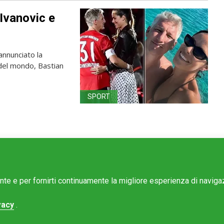
 Ivanovic e
annunciato la
 del mondo, Bastian
SPORT
ente e per fornirti continuamente la migliore esperienza di navig
vacy
.