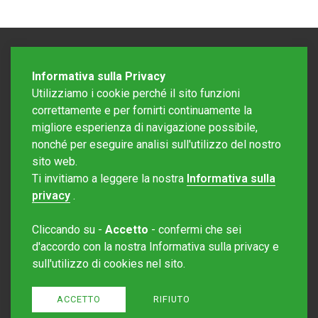
Informativa sulla Privacy
Utilizziamo i cookie perché il sito funzioni
correttamente e per fornirti continuamente la
migliore esperienza di navigazione possibile,
nonché per eseguire analisi sull'utilizzo del nostro
sito web.
Redazione Mattinonline
Ti invitiamo a leggere la nostra
Informativa sulla
Editore Rotostampa SA
redazione@mattinonline.ch
privacy
.
Normativa Privacy (GDPR)
Cliccando su -
Accetto
- confermi che sei
Sito creato da
Redesign
d'accordo con la nostra Informativa sulla privacy e
sull'utilizzo di cookies nel sito.
ACCETTO
RIFIUTO