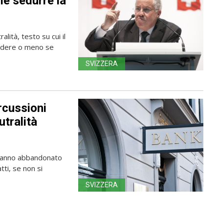
e sedurre la
alità, testo su cui il
cidere o meno se
SVIZZERA
rcussioni
utralità
e hanno abbandonato
tti, se non si
SVIZZERA