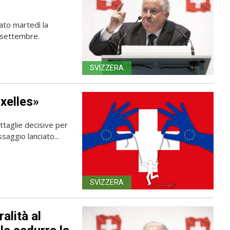
"
iato martedì la
 settembre.
SVIZZERA
xelles»
ttaglie decisive per
saggio lanciato...
SVIZZERA
ralità al