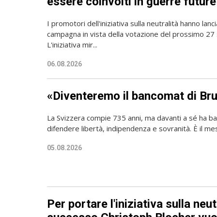
essere coinvolti in guerre future
I promotori dell'iniziativa sulla neutralità hanno lanc
campagna in vista della votazione del prossimo 27
L'iniziativa mir...
06.08.2026
«Diventeremo il bancomat di Bru
La Svizzera compie 735 anni, ma davanti a sé ha ba
difendere libertà, indipendenza e sovranità. È il mes
05.08.2026
Per portare l'iniziativa sulla neut