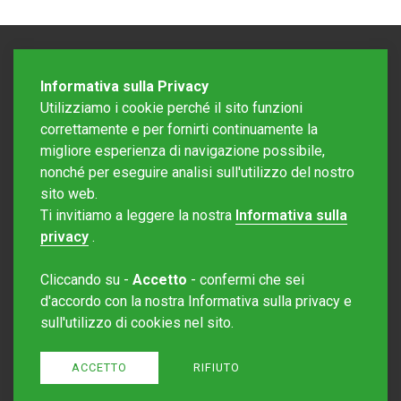
Informativa sulla Privacy
Utilizziamo i cookie perché il sito funzioni
correttamente e per fornirti continuamente la
migliore esperienza di navigazione possibile,
nonché per eseguire analisi sull'utilizzo del nostro
sito web.
Redazione Mattinonline
Ti invitiamo a leggere la nostra
Informativa sulla
Editore Rotostampa SA
redazione@mattinonline.ch
privacy
.
Normativa Privacy (GDPR)
Cliccando su -
Accetto
- confermi che sei
Sito creato da
Redesign
d'accordo con la nostra Informativa sulla privacy e
sull'utilizzo di cookies nel sito.
ACCETTO
RIFIUTO