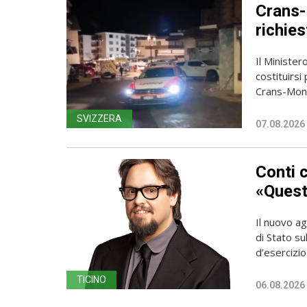
Crans-
richies
Il Ministero
costituirsi
Crans-Mont
SVIZZERA
07.08.2026
Conti 
«Questa
Il nuovo ag
di Stato su
d’esercizio 
TICINO
06.08.2026