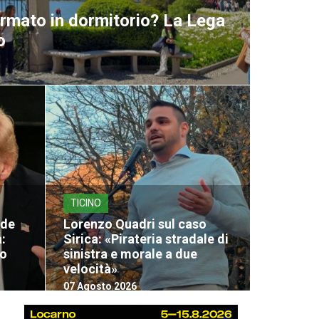
ormato in dormitorio? La Lega
o
TICINO
nde
Lorenzo Quadri sul caso
:
Sirica: «Pirateria stradale di
lo
sinistra e morale a due
velocità»
07 Agosto 2026