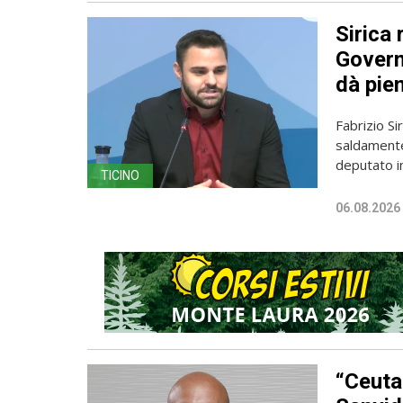
Sirica 
Governo
dà pien
Fabrizio Sir
saldamente
deputato in
TICINO
06.08.2026
“Ceuta