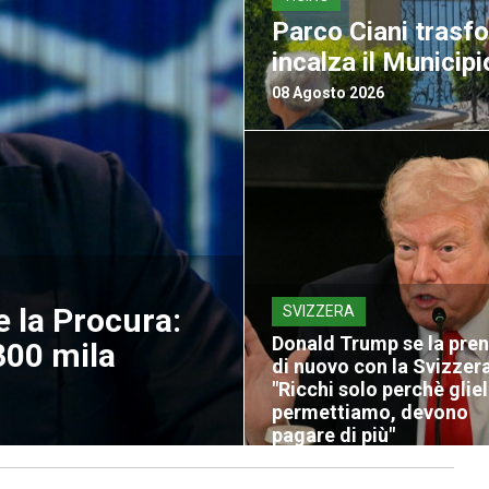
Parco Ciani trasf
incalza il Municipi
08 Agosto 2026
e la Procura:
SVIZZERA
Donald Trump se la pre
00 mila
di nuovo con la Svizzera
"Ricchi solo perchè glie
permettiamo, devono
pagare di più"
08 Agosto 2026