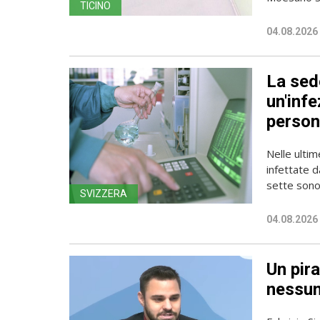
TICINO
04.08.2026
La sede
un'infe
person
Nelle ulti
infettate d
sette sono 
SVIZZERA
04.08.2026
Un pira
nessun