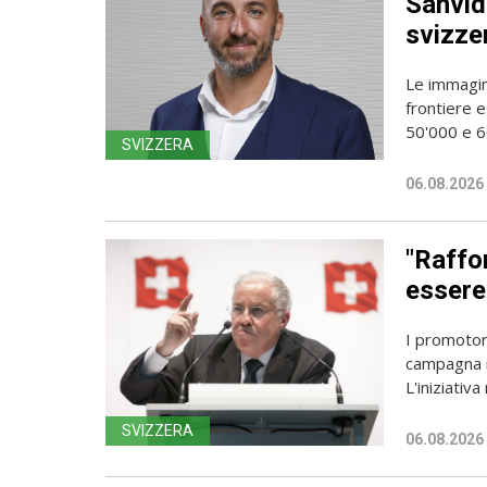
Sanvido
svizze
Le immagin
frontiere e
50'000 e 60
SVIZZERA
06.08.2026
"Raffor
essere 
I promotori
campagna i
L'iniziativa 
SVIZZERA
06.08.2026