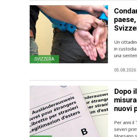
Condan
paese, 
Svizze
Un cittadin
in custodia
una sentenz
SVIZZERA
05.08.2026
Dopo i
misura 
nuovi 
Per anni il
severi pri
Moesano se