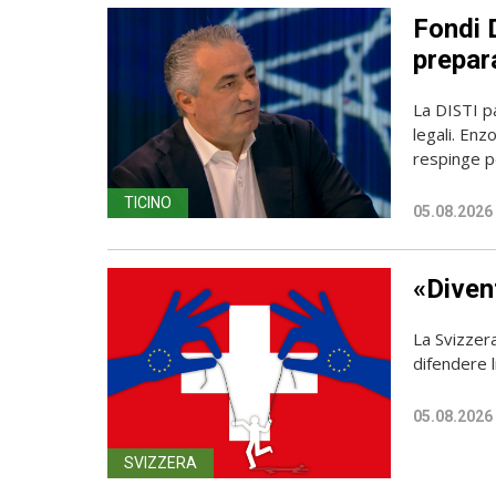
Fondi D
prepara
La DISTI pa
legali. Enz
respinge p
TICINO
05.08.2026
«Diven
La Svizzer
difendere l
05.08.2026
SVIZZERA