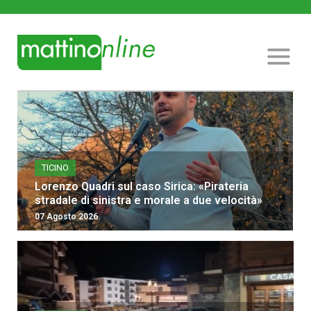
TICINO
Lorenzo Quadri sul caso Sirica: «Pirateria
stradale di sinistra e morale a due velocità»
07 Agosto 2026