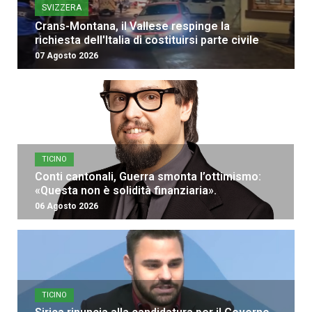
SVIZZERA
Crans-Montana, il Vallese respinge la
richiesta dell'Italia di costituirsi parte civile
07 Agosto 2026
TICINO
Conti cantonali, Guerra smonta l’ottimismo:
«Questa non è solidità finanziaria».
06 Agosto 2026
TICINO