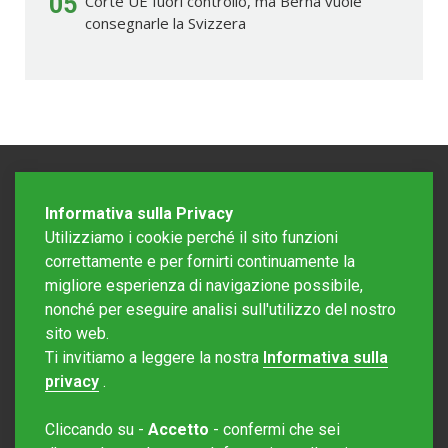
05
Corte UE fuori controllo, ma Berna vuole
consegnarle la Svizzera
Informativa sulla Privacy
Utilizziamo i cookie perché il sito funzioni
correttamente e per fornirti continuamente la
migliore esperienza di navigazione possibile,
nonché per eseguire analisi sull'utilizzo del nostro
sito web.
Redazione Mattinonline
Ti invitiamo a leggere la nostra
Informativa sulla
Editore Rotostampa SA
redazione@mattinonline.ch
privacy
.
Normativa Privacy (GDPR)
Cliccando su -
Accetto
- confermi che sei
Sito creato da
Redesign