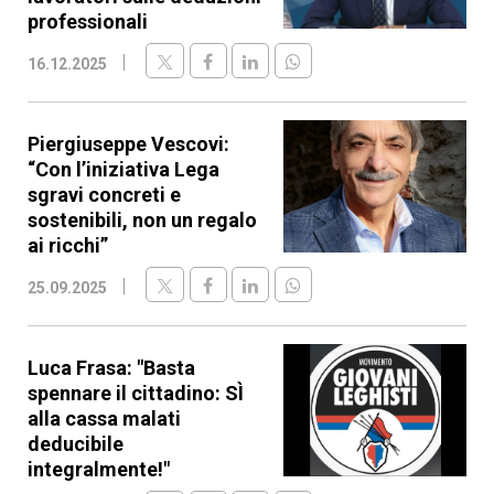
professionali
16.12.2025
Piergiuseppe Vescovi:
“Con l’iniziativa Lega
sgravi concreti e
sostenibili, non un regalo
ai ricchi”
25.09.2025
Luca Frasa: "Basta
spennare il cittadino: SÌ
alla cassa malati
deducibile
integralmente!"