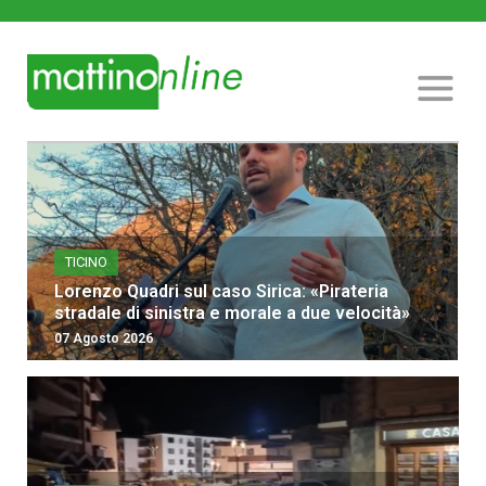
TICINO
Lorenzo Quadri sul caso Sirica: «Pirateria
stradale di sinistra e morale a due velocità»
07 Agosto 2026