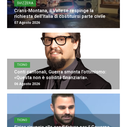
SVIZZERA
Crans-Montana, il Vallese respinge la
richiesta dell'Italia di costituirsi parte civile
07 Agosto 2026
TICINO
Conti cantonali, Guerra smonta l’ottimismo:
«Questa non è solidità finanziaria».
06 Agosto 2026
TICINO