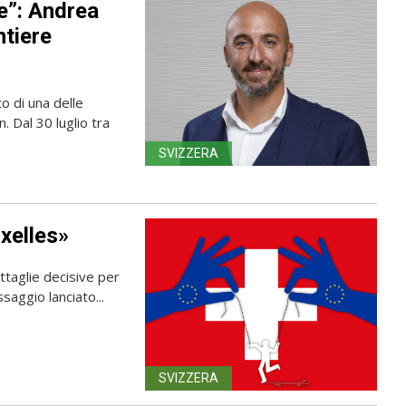
e”: Andrea
ntiere
o di una delle
. Dal 30 luglio tra
SVIZZERA
xelles»
ttaglie decisive per
saggio lanciato...
SVIZZERA