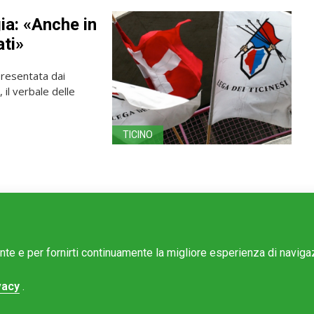
ia: «Anche in
ati»
resentata dai
 il verbale delle
TICINO
ente e per fornirti continuamente la migliore esperienza di navig
vacy
.