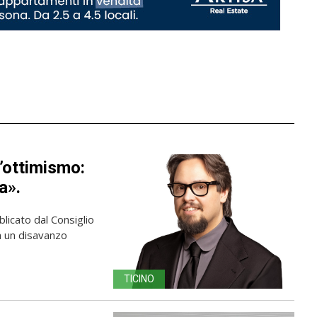
’ottimismo:
a».
licato dal Consiglio
ma un disavanzo
TICINO