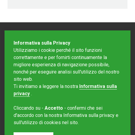
Informativa sulla Privacy
Utilizziamo i cookie perché il sito funzioni
correttamente e per fornirti continuamente la
migliore esperienza di navigazione possibile,
nonché per eseguire analisi sull'utilizzo del nostro
sito web.
Redazione Mattinonline
Ti invitiamo a leggere la nostra
Informativa sulla
Editore Rotostampa SA
redazione@mattinonline.ch
privacy
.
Normativa Privacy (GDPR)
Cliccando su -
Accetto
- confermi che sei
Sito creato da
Redesign
d'accordo con la nostra Informativa sulla privacy e
sull'utilizzo di cookies nel sito.