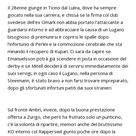
Il 28enne giunge in Ticino dal Lulea, dove ha sempre
giocato nella sua carriera, e chissà se la firma col club
svedese dell’ex Omark non abbia portato l’attaccante a
guardarsi intorno e ad abbracciare la causa di un Lugano
bisognoso di premunirsi e coprirsi le spalle dopo
l’infortunio di Perlini e la commozione cerebrale che sta
minando il recupero di Kupari. Ci sarà da capire se
Emanuelsson potrà già scendere in pista in occasione del
derby e se Mitell deciderà di servirsi immediatamente dei
suoi servigi, in ogni caso il Lugano, nella persona di
Steinmann, è stato bravo a non farsi trovare impreparato,
dopo gli sfortunati infortuni patiti dai suoi stranieri.
Sul fronte Ambrì, invece, dopo la buona prestazione
offerta a Zurigo, che però ha fruttato solo un punticino,
c’è la volontà di ripartire, memori anche del bruttissimo
KO interno col Rapperswil giunto poche ore dopo la