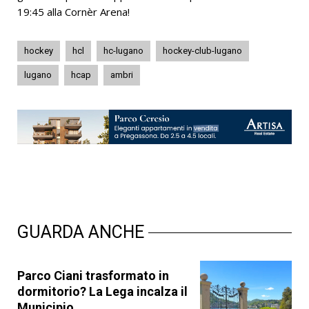
19:45 alla Cornèr Arena!
hockey
hcl
hc-lugano
hockey-club-lugano
lugano
hcap
ambri
GUARDA ANCHE
Parco Ciani trasformato in
dormitorio? La Lega incalza il
Municipio