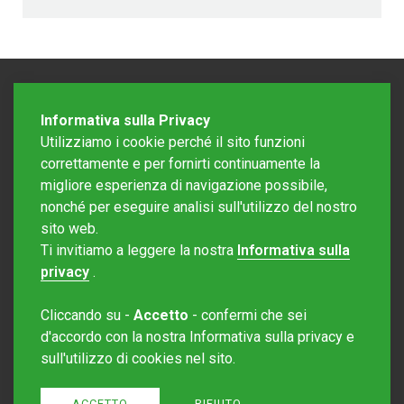
Informativa sulla Privacy
Utilizziamo i cookie perché il sito funzioni
correttamente e per fornirti continuamente la
migliore esperienza di navigazione possibile,
nonché per eseguire analisi sull'utilizzo del nostro
sito web.
Redazione Mattinonline
Ti invitiamo a leggere la nostra
Informativa sulla
Editore Rotostampa SA
redazione@mattinonline.ch
privacy
.
Normativa Privacy (GDPR)
Cliccando su -
Accetto
- confermi che sei
Sito creato da
Redesign
d'accordo con la nostra Informativa sulla privacy e
sull'utilizzo di cookies nel sito.
ACCETTO
RIFIUTO