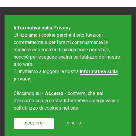
Informativa sulla Privacy
Utilizziamo i cookie perché il sito funzioni
correttamente e per fornirti continuamente la
migliore esperienza di navigazione possibile,
nonché per eseguire analisi sull'utilizzo del nostro
sito web.
Redazione Mattinonline
Ti invitiamo a leggere la nostra
Informativa sulla
Editore Rotostampa SA
redazione@mattinonline.ch
privacy
.
Normativa Privacy (GDPR)
Cliccando su -
Accetto
- confermi che sei
Sito creato da
Redesign
d'accordo con la nostra Informativa sulla privacy e
sull'utilizzo di cookies nel sito.
ACCETTO
RIFIUTO