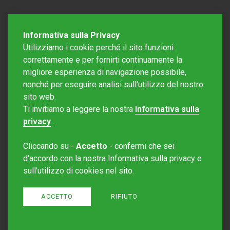
Informativa sulla Privacy
Utilizziamo i cookie perché il sito funzioni
correttamente e per fornirti continuamente la
migliore esperienza di navigazione possibile,
nonché per eseguire analisi sull'utilizzo del nostro
sito web.
Redazione Mattinonline
Ti invitiamo a leggere la nostra
Informativa sulla
Editore Rotostampa SA
redazione@mattinonline.ch
privacy
.
Normativa Privacy (GDPR)
Cliccando su -
Accetto
- confermi che sei
Sito creato da
Redesign
d'accordo con la nostra Informativa sulla privacy e
sull'utilizzo di cookies nel sito.
ACCETTO
RIFIUTO