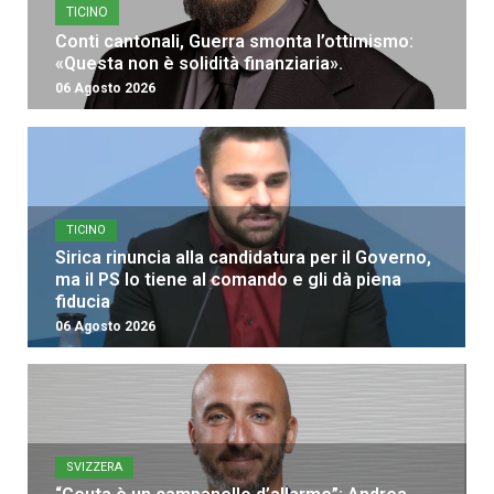
TICINO
Conti cantonali, Guerra smonta l’ottimismo:
«Questa non è solidità finanziaria».
06 Agosto 2026
TICINO
Sirica rinuncia alla candidatura per il Governo,
ma il PS lo tiene al comando e gli dà piena
fiducia
06 Agosto 2026
SVIZZERA