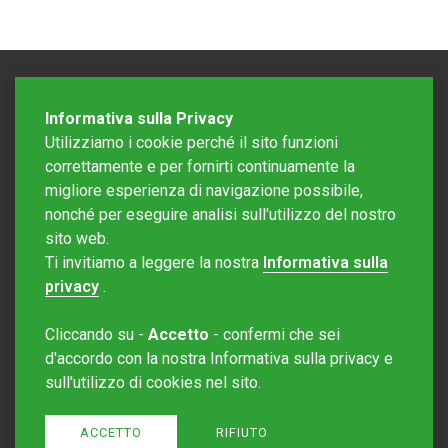
Informativa sulla Privacy
Utilizziamo i cookie perché il sito funzioni
correttamente e per fornirti continuamente la
migliore esperienza di navigazione possibile,
nonché per eseguire analisi sull'utilizzo del nostro
sito web.
Redazione Mattinonline
Ti invitiamo a leggere la nostra
Informativa sulla
Editore Rotostampa SA
redazione@mattinonline.ch
privacy
.
Normativa Privacy (GDPR)
Cliccando su -
Accetto
- confermi che sei
Sito creato da
Redesign
d'accordo con la nostra Informativa sulla privacy e
sull'utilizzo di cookies nel sito.
ACCETTO
RIFIUTO