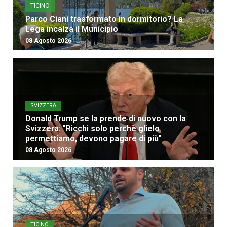
TICINO
Parco Ciani trasformato in dormitorio? La
Lega incalza il Municipio
08 Agosto 2026
SVIZZERA
Donald Trump se la prende di nuovo con la
Svizzera: "Ricchi solo perchè glielo
permettiamo, devono pagare di più"
08 Agosto 2026
TICINO