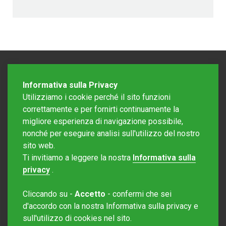
Informativa sulla Privacy
Utilizziamo i cookie perché il sito funzioni
correttamente e per fornirti continuamente la
migliore esperienza di navigazione possibile,
nonché per eseguire analisi sull'utilizzo del nostro
sito web.
Redazione Mattinonline
Ti invitiamo a leggere la nostra
Informativa sulla
Editore Rotostampa SA
redazione@mattinonline.ch
privacy
.
Normativa Privacy (GDPR)
Cliccando su -
Accetto
- confermi che sei
Sito creato da
Redesign
d'accordo con la nostra Informativa sulla privacy e
sull'utilizzo di cookies nel sito.