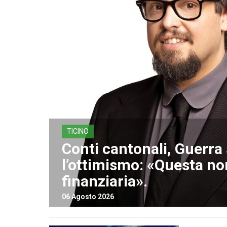
TICINO
Conti cantonali, Guerr
l’ottimismo: «Questa non
finanziaria».
06 Agosto 2026