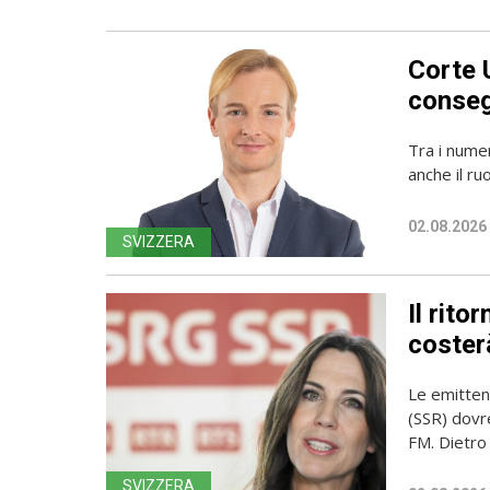
Corte 
conseg
Tra i numer
anche il ru
02.08.2026
SVIZZERA
Il rito
coster
Le emittent
(SSR) dovr
FM. Dietro l
SVIZZERA