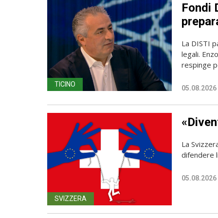
Fondi D
prepara
La DISTI pa
legali. Enz
respinge p
TICINO
05.08.2026
«Diven
La Svizzer
difendere l
05.08.2026
SVIZZERA