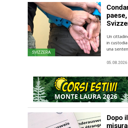
Condan
paese, 
Svizze
Un cittadin
in custodia
una sentenz
SVIZZERA
05.08.2026
Dopo i
misura 