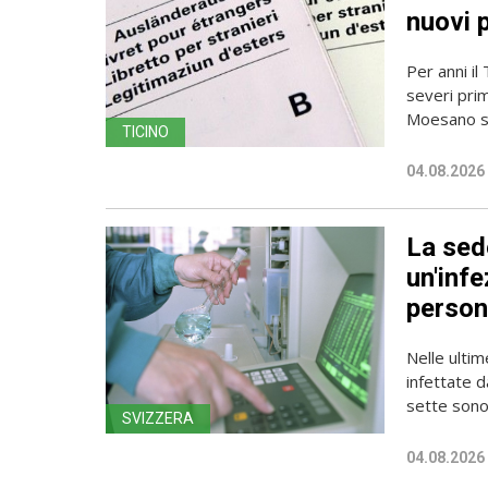
nuovi 
Per anni il
severi pri
Moesano se
TICINO
04.08.2026
La sede
un'infe
person
Nelle ulti
infettate d
sette sono 
SVIZZERA
04.08.2026