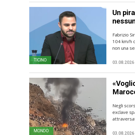
Un pira
nessun
Fabrizio Si
104 km/h do
non una sem
TICINO
03.08.2026
«Vogli
Marocc
Negli scors
exclave spa
attraversato
MONDO
03.08.2026