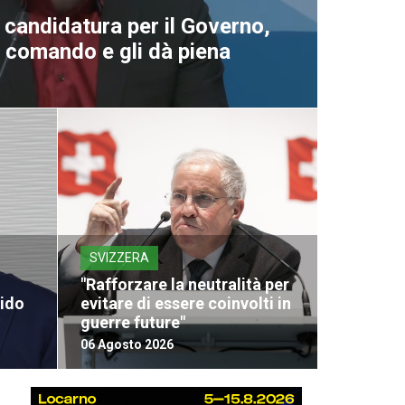
a candidatura per il Governo,
al comando e gli dà piena
SVIZZERA
"Rafforzare la neutralità per
vido
evitare di essere coinvolti in
guerre future"
06 Agosto 2026