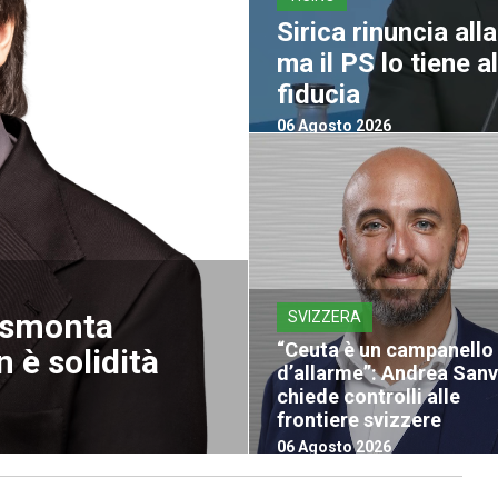
Sirica rinuncia all
ma il PS lo tiene 
fiducia
06 Agosto 2026
a smonta
SVIZZERA
“Ceuta è un campanello
 è solidità
d’allarme”: Andrea San
chiede controlli alle
frontiere svizzere
06 Agosto 2026