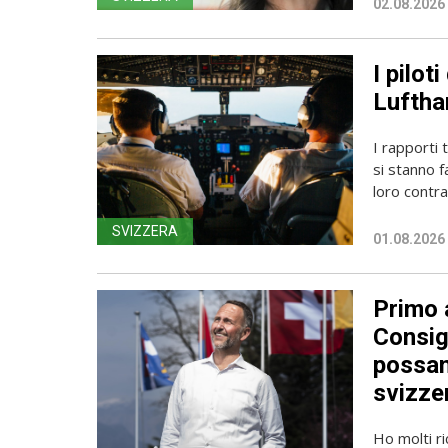
02.08.2026
I pilot
Luftha
I rapporti 
si stanno f
loro contrat
SVIZZERA
01.08.2026
Primo a
Consig
possan
svizzer
Ho molti r