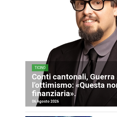
TICINO
Conti cantonali, Guerr
l’ottimismo: «Questa non
finanziaria».
06 Agosto 2026