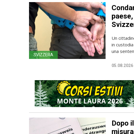
Condan
paese, 
Svizze
Un cittadin
in custodia
una sentenz
SVIZZERA
05.08.2026
Dopo i
misura 