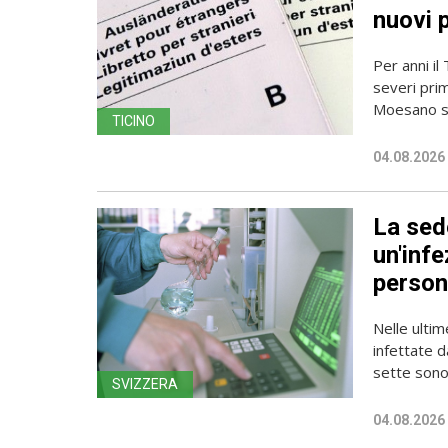
nuovi 
Per anni il
severi pri
Moesano se
TICINO
04.08.2026
La sede
un'infe
person
Nelle ulti
infettate d
sette sono 
SVIZZERA
04.08.2026