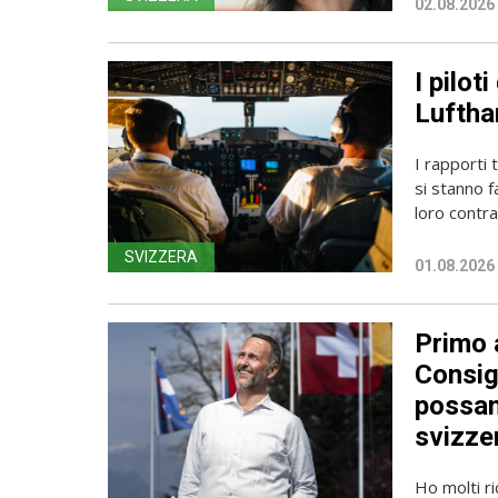
02.08.2026
I pilot
Luftha
I rapporti 
si stanno f
loro contrat
SVIZZERA
01.08.2026
Primo a
Consig
possan
svizzer
Ho molti r