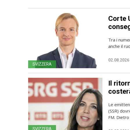
Corte 
conseg
Tra i numer
anche il ru
02.08.2026
SVIZZERA
Il rito
coster
Le emittent
(SSR) dovr
FM. Dietro l
SVIZZERA