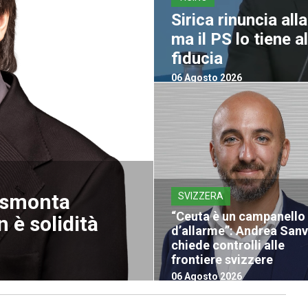
Sirica rinuncia all
ma il PS lo tiene 
fiducia
06 Agosto 2026
a smonta
SVIZZERA
“Ceuta è un campanello
 è solidità
d’allarme”: Andrea San
chiede controlli alle
frontiere svizzere
06 Agosto 2026