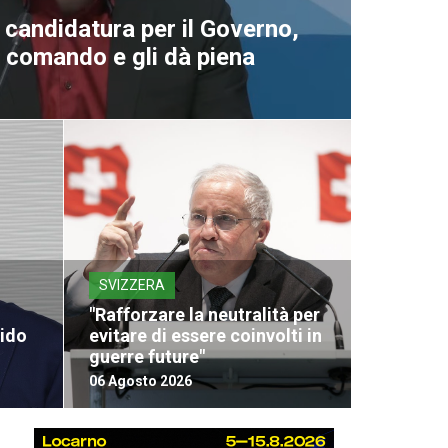
a candidatura per il Governo,
al comando e gli dà piena
SVIZZERA
"Rafforzare la neutralità per
vido
evitare di essere coinvolti in
guerre future"
06 Agosto 2026