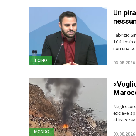
Un pira
nessun
Fabrizio Si
104 km/h do
non una sem
TICINO
03.08.2026
«Vogli
Marocc
Negli scors
exclave spa
attraversato
MONDO
03.08.2026