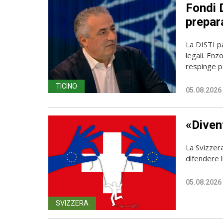
Fondi D
prepara
La DISTI pa
legali. Enz
respinge p
TICINO
05.08.2026
«Diven
La Svizzer
difendere l
05.08.2026
SVIZZERA