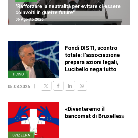
"Rafforzare la neutralità per evitare di essere
coinvolti in guerre future"
06 Agosto 2026
Fondi DISTI, scontro
totale: l’associazione
prepara azioni legali,
Lucibello nega tutto
TICINO
05.08.2026
«Diventeremo il
bancomat di Bruxelles»
SVIZZERA