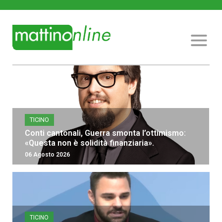
TICINO
Conti cantonali, Guerra smonta l’ottimismo:
«Questa non è solidità finanziaria».
06 Agosto 2026
TICINO