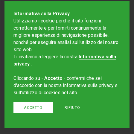
Informativa sulla Privacy
Utilizziamo i cookie perché il sito funzioni
correttamente e per fornirti continuamente la
migliore esperienza di navigazione possibile,
nonché per eseguire analisi sull'utilizzo del nostro
sito web.
Redazione Mattinonline
Ti invitiamo a leggere la nostra
Informativa sulla
Editore Rotostampa SA
redazione@mattinonline.ch
privacy
.
Normativa Privacy (GDPR)
Cliccando su -
Accetto
- confermi che sei
Sito creato da
Redesign
d'accordo con la nostra Informativa sulla privacy e
sull'utilizzo di cookies nel sito.
ACCETTO
RIFIUTO