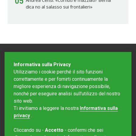
05
dica no al salasso sui frontalieri»
Informativa sulla Privacy
Utilizziamo i cookie perché il sito funzioni
correttamente e per fornirti continuamente la
migliore esperienza di navigazione possibile,
nonché per eseguire analisi sull'utilizzo del nostro
sito web.
Redazione Mattinonline
Ti invitiamo a leggere la nostra
Informativa sulla
Editore Rotostampa SA
redazione@mattinonline.ch
privacy
.
Normativa Privacy (GDPR)
Cliccando su -
Accetto
- confermi che sei
Sito creato da
Redesign