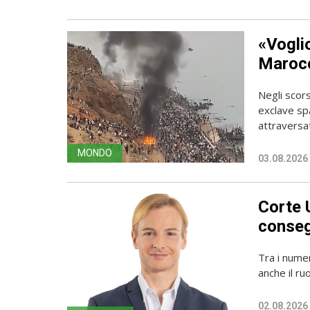
«Vogli
Marocc
Negli scors
exclave spa
attraversato
MONDO
03.08.2026
Corte 
conseg
Tra i numer
anche il ru
02.08.2026