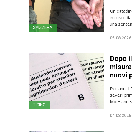
Un cittadin
in custodia
una sentenz
SVIZZERA
05.08.2026
Dopo i
misura 
nuovi 
Per anni il
severi pri
Moesano se
TICINO
04.08.2026