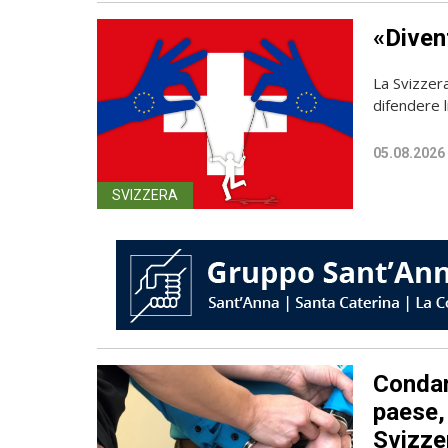
«Diven
La Svizzer
difendere l
05.08.2026
SVIZZERA
Condan
paese, 
Svizze