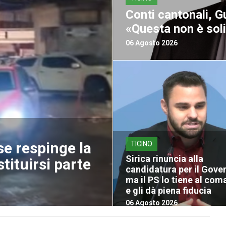
Conti cantonali, G
«Questa non è soli
06 Agosto 2026
se respinge la
TICINO
Sirica rinuncia alla
stituirsi parte
candidatura per il Gove
ma il PS lo tiene al co
e gli dà piena fiducia
06 Agosto 2026