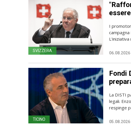
"Raffor
essere 
I promotori
campagna i
L'iniziativa 
SVIZZERA
06.08.2026
Fondi D
prepara
La DISTI pa
legali. Enz
respinge p
TICINO
05.08.2026