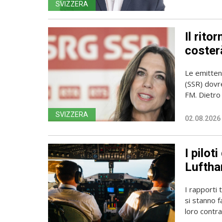
SVIZZERA
Il rito
coster
Le emittent
(SSR) dovr
FM. Dietro l
SVIZZERA
02.08.2026
I pilot
Luftha
I rapporti 
si stanno f
loro contrat