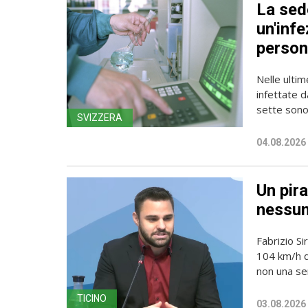
La sede
un'infe
person
Nelle ulti
infettate d
sette sono 
SVIZZERA
04.08.2026
Un pira
nessun
Fabrizio Si
104 km/h do
non una sem
TICINO
03.08.2026