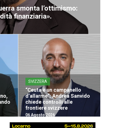
uerra smonta l’ottimismo:
dità finanziaria».
SVIZZERA
“Ceuta è un campanello
rno,
d’allarme”: Andrea Sanvido
mando
chiede controlli alle
frontiere svizzere
06 Agosto 2026