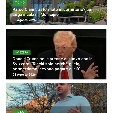
TICINO
Parco Ciani trasformato in dormitorio? La
Lega incalza il Municipio
08 Agosto 2026
SVIZZERA
Donald Trump se la prende di nuovo con la
Svizzera: "Ricchi solo perchè glielo
permettiamo, devono pagare di più"
08 Agosto 2026
TICINO