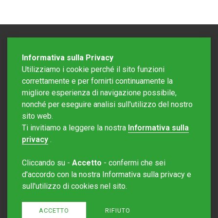
Informativa sulla Privacy
Utilizziamo i cookie perché il sito funzioni
correttamente e per fornirti continuamente la
migliore esperienza di navigazione possibile,
nonché per eseguire analisi sull'utilizzo del nostro
sito web.
Redazione Mattinonline
Ti invitiamo a leggere la nostra
Informativa sulla
Editore Rotostampa SA
redazione@mattinonline.ch
privacy
.
Normativa Privacy (GDPR)
Cliccando su -
Accetto
- confermi che sei
Sito creato da
Redesign
d'accordo con la nostra Informativa sulla privacy e
sull'utilizzo di cookies nel sito.
ACCETTO
RIFIUTO