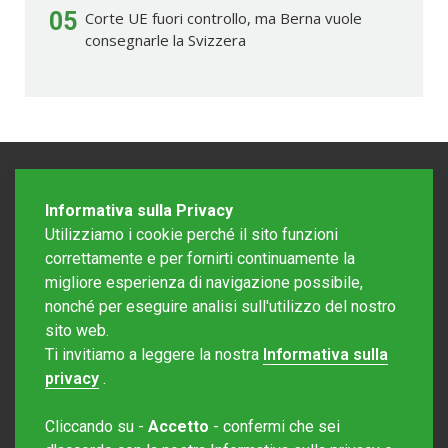
05
Corte UE fuori controllo, ma Berna vuole
consegnarle la Svizzera
Informativa sulla Privacy
Utilizziamo i cookie perché il sito funzioni
correttamente e per fornirti continuamente la
migliore esperienza di navigazione possibile,
nonché per eseguire analisi sull'utilizzo del nostro
sito web.
Redazione Mattinonline
Ti invitiamo a leggere la nostra
Informativa sulla
Editore Rotostampa SA
redazione@mattinonline.ch
privacy
.
Normativa Privacy (GDPR)
Cliccando su -
Accetto
- confermi che sei
Sito creato da
Redesign