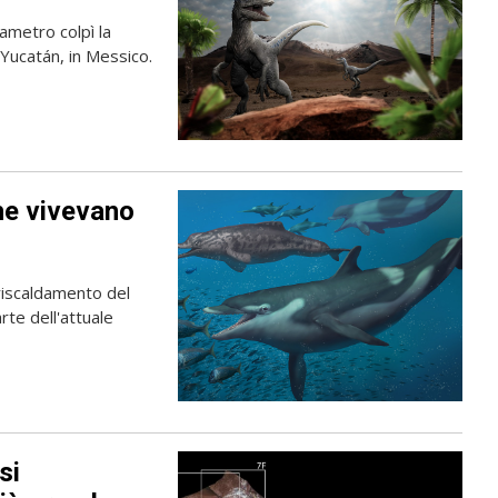
iametro colpì la
o Yucatán, in Messico.
che vivevano
 riscaldamento del
arte dell'attuale
si