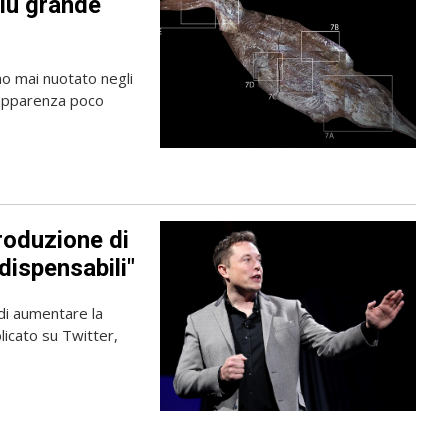
più grande
ano mai nuotato negli
l'apparenza poco
roduzione di
ndispensabili"
 di aumentare la
licato su Twitter,