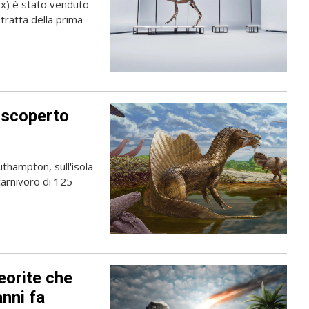
ex) è stato venduto
i tratta della prima
a scoperto
thampton, sull'isola
carnivoro di 125
orite che
anni fa