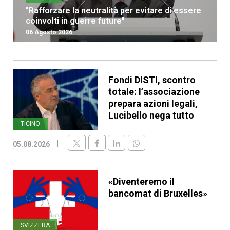
"Rafforzare la neutralità per evitare di essere
coinvolti in guerre future"
06 Agosto 2026
Fondi DISTI, scontro
totale: l’associazione
prepara azioni legali,
Lucibello nega tutto
TICINO
05.08.2026
«Diventeremo il
bancomat di Bruxelles»
SVIZZERA