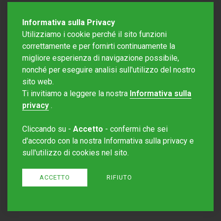
Informativa sulla Privacy
Utilizziamo i cookie perché il sito funzioni
correttamente e per fornirti continuamente la
migliore esperienza di navigazione possibile,
nonché per eseguire analisi sull'utilizzo del nostro
sito web.
Redazione Mattinonline
Ti invitiamo a leggere la nostra
Informativa sulla
Editore Rotostampa SA
redazione@mattinonline.ch
privacy
.
Normativa Privacy (GDPR)
Cliccando su -
Accetto
- confermi che sei
Sito creato da
Redesign
d'accordo con la nostra Informativa sulla privacy e
sull'utilizzo di cookies nel sito.
ACCETTO
RIFIUTO