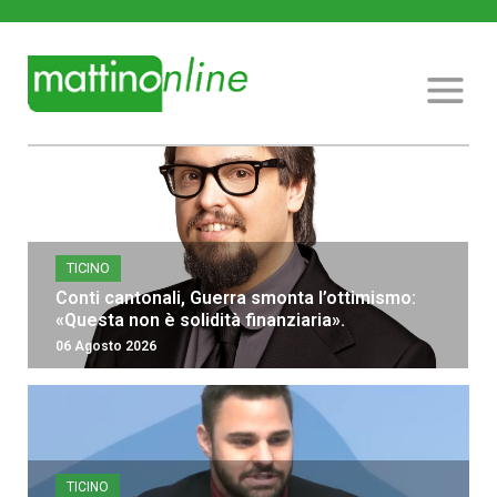
TICINO
Conti cantonali, Guerra smonta l’ottimismo:
«Questa non è solidità finanziaria».
06 Agosto 2026
TICINO