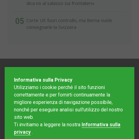
dica no al salasso sui frontalieri»
05
Corte UE fuori controllo, ma Berna vuole
consegnarle la Svizzera
Informativa sulla Privacy
Utilizziamo i cookie perché il sito funzioni
correttamente e per fornirti continuamente la
migliore esperienza di navigazione possibile,
nonché per eseguire analisi sull'utilizzo del nostro
sito web.
Redazione Mattinonline
Ti invitiamo a leggere la nostra
Informativa sulla
Editore Rotostampa SA
redazione@mattinonline.ch
privacy
.
Normativa Privacy (GDPR)