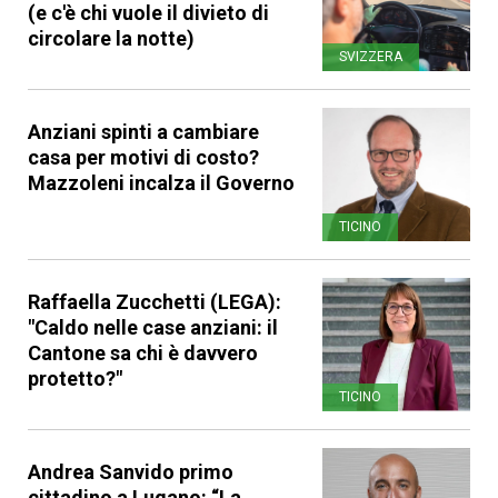
(e c'è chi vuole il divieto di
circolare la notte)
SVIZZERA
Anziani spinti a cambiare
casa per motivi di costo?
Mazzoleni incalza il Governo
TICINO
Raffaella Zucchetti (LEGA):
"Caldo nelle case anziani: il
Cantone sa chi è davvero
protetto?"
TICINO
Andrea Sanvido primo
cittadino a Lugano: “La